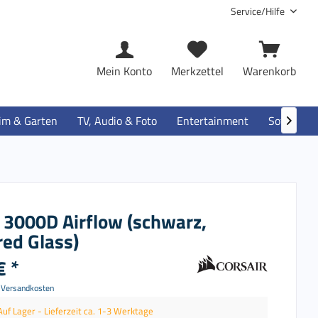
Service/Hilfe
Mein Konto
Merkzettel
Warenkorb
im & Garten
TV, Audio & Foto
Entertainment
Software

r 3000D Airflow (schwarz,
ed Glass)
€ *
. Versandkosten
Auf Lager - Lieferzeit ca. 1-3 Werktage