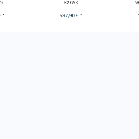
0)
K2 GSK
W
€ *
587,90 € *