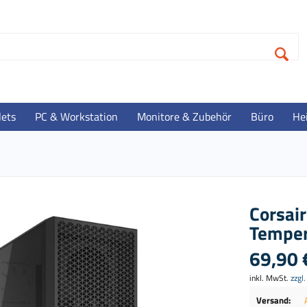
lets
PC & Workstation
Monitore & Zubehör
Büro
He
Corsai
Temper
69,90 
inkl. MwSt.
zzgl
Versand: