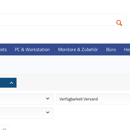
lets
PC & Workstation
Monitore & Zubehör
Büro
He
Verfügbarkeit Versand
 ca. 1-2 Werktage
Auf Lager - Lieferzeit ca. 1-3 Werktag