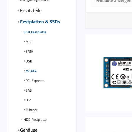
Produkte anzeigen
von
94,9
Ersatzteile
Festplatten & SSDs
SSD Festplatte
M.2
SATA
USB
mSATA
PCI Express
SAS
U.2
Zubehör
HDD Festplatte
Gehäuse