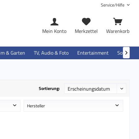
Service/Hilfe
Mein Konto
Merkzettel
Warenkorb
im & Garten
TV, Audio & Foto
Entertainment
Software

Sortierung:
Hersteller
e
Kingston Technology
Supermicro
Transcend