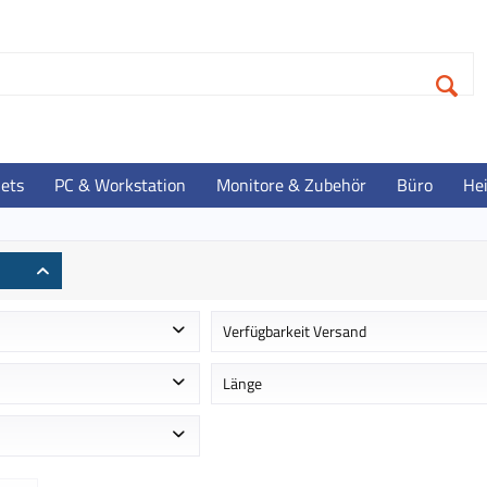
lets
PC & Workstation
Monitore & Zubehör
Büro
He
Verfügbarkeit Versand
 ca. 1-2 Werktage
Auf Lager - Lieferzeit ca. 1-3 Werktag
Länge
Im Zulauf - Lieferzeit ca. 3-4 Werktag
1.2 m
2 m
24 pin USB-C - männlich - green LED illumination