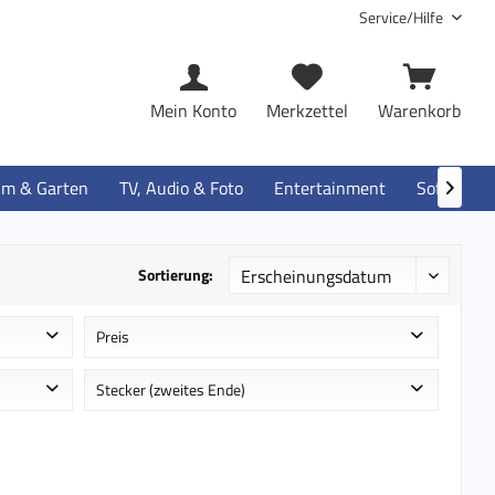
Service/Hilfe
Mein Konto
Merkzettel
Warenkorb
im & Garten
TV, Audio & Foto
Entertainment
Software

Sortierung:
Preis
e
Stecker (zweites Ende)
von
bis
4,10 €
59,90 €
e
4-polig USB Typ A - männlich