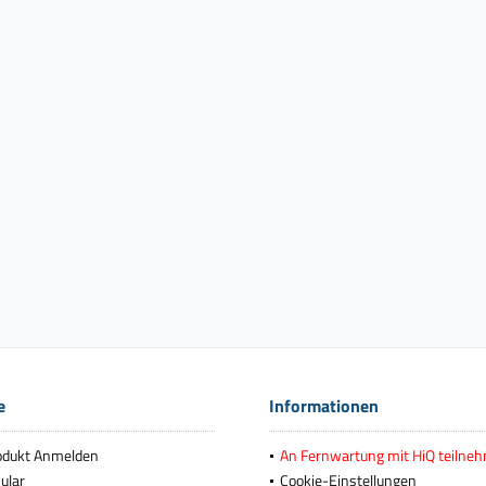
e
Informationen
odukt Anmelden
An Fernwartung mit HiQ teilne
ular
Cookie-Einstellungen