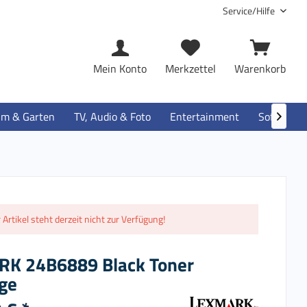
Service/Hilfe
Mein Konto
Merkzettel
Warenkorb
im & Garten
TV, Audio & Foto
Entertainment
Software

 Artikel steht derzeit nicht zur Verfügung!
K 24B6889 Black Toner
dge