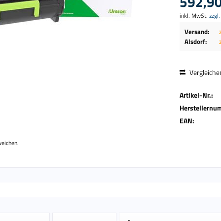
592,90
inkl. MwSt.
zzgl
Versand:
Alsdorf:
Vergleiche
Artikel-Nr.:
Herstellernu
EAN:
weichen.