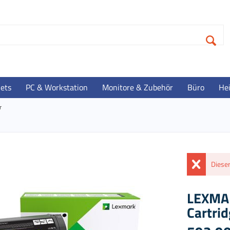
lets
PC & Workstation
Monitore & Zubehör
Büro
He
r
Dieser
LEXMAR
Cartri