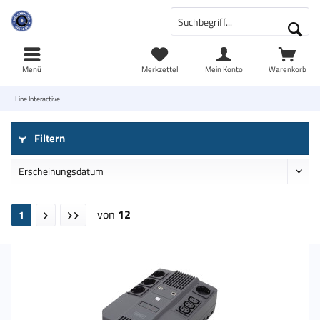
Menü
Merkzettel
Mein Konto
Warenkorb
Line Interactive
Filtern
von
12
1