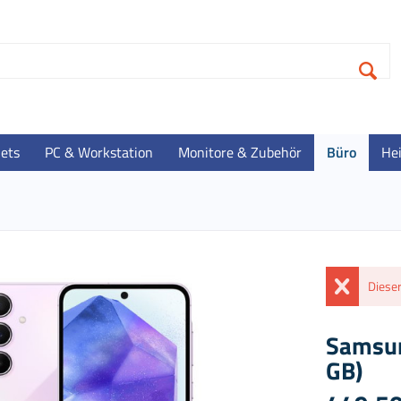
lets
PC & Workstation
Monitore & Zubehör
Büro
He
Dieser
Samsun
GB)