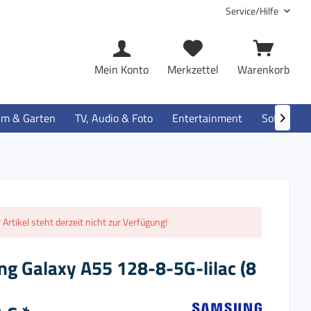
Service/Hilfe
Mein Konto
Merkzettel
Warenkorb
im & Garten
TV, Audio & Foto
Entertainment
Software

 Artikel steht derzeit nicht zur Verfügung!
g Galaxy A55 128-8-5G-lilac (8