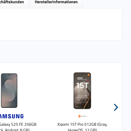
schäftskunden
Herstellerinformationen
alaxy S25 FE 256GB
Xiaomi 15T Pro 512GB (Gray,
ack, Android, 8 GB)
HyperOS, 12 GB)