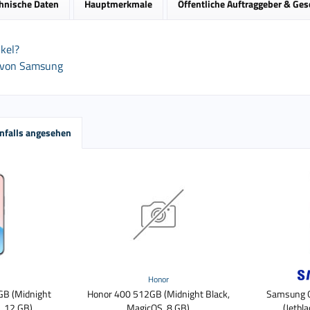
hnische Daten
Hauptmerkmale
Öffentliche Auftraggeber & Ge
kel?
l von Samsung
nfalls angesehen
Honor
GB (Midnight
Honor 400 512GB (Midnight Black,
Samsung G
, 12 GB)
MagicOS, 8 GB)
(Jetbl