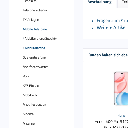
Headsets
Beschreibung
Tec
Telefone Zubehör
TK Anlagen
Fragen zum Arti
Weitere Artike
Mobile Telefonie
Mobiltelefone Zubehör
Mobiltelefone
Kunden haben sich ebe
Systemtelefone
Anrufbeantworter
VoIP
KFZ Einbau
Mobilfunk
Anschlussdosen
Modem
Honor
Honor 400 Pro 512
Antennen
Black, MagicOS