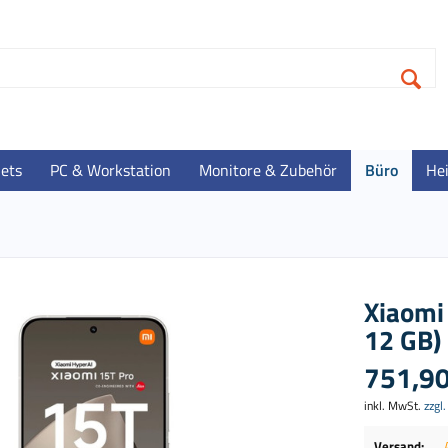
lets
PC & Workstation
Monitore & Zubehör
Büro
He
Xiaomi
12 GB)
751,90
inkl. MwSt.
zzgl
Versand: