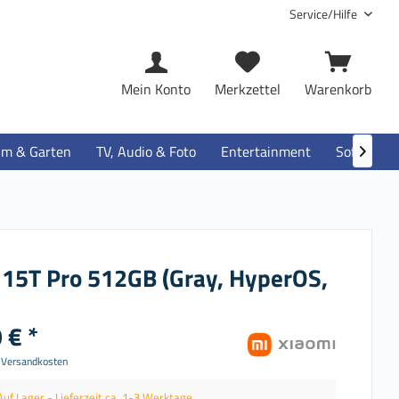
Service/Hilfe
Mein Konto
Merkzettel
Warenkorb
im & Garten
TV, Audio & Foto
Entertainment
Software

 15T Pro 512GB (Gray, HyperOS,
 € *
. Versandkosten
Auf Lager - Lieferzeit ca. 1-3 Werktage