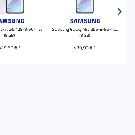
axy A55 128-8-5G-lilac
Samsung Galaxy A55 256-8-5G-lilac
S
(8 GB)
(8 GB)
449,50 € *
439,90 € *