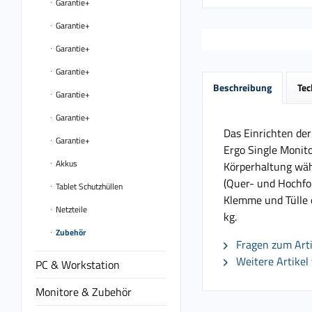
Garantie+
Garantie+
Garantie+
Garantie+
Beschreibung
Tec
Garantie+
Garantie+
Das Einrichten de
Garantie+
Ergo Single Monito
Akkus
Körperhaltung wäh
(Quer- und Hochfor
Tablet Schutzhüllen
Klemme und Tülle 
Netzteile
kg.
Zubehör
Fragen zum Arti
Weitere Artikel
PC & Workstation
Monitore & Zubehör