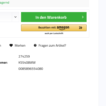
lagernd
In den
Warenkorb
n
Merken
Fragen zum Artikel?
274259
mmer:
K55408WW
0085896554080