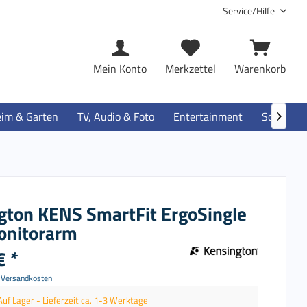
Service/Hilfe
Mein Konto
Merkzettel
Warenkorb
im & Garten
TV, Audio & Foto
Entertainment
Software

gton KENS SmartFit ErgoSingle
Monitorarm
€ *
. Versandkosten
Auf Lager - Lieferzeit ca. 1-3 Werktage