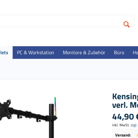
lets
PC & Workstation
Monitore & Zubehör
Büro
He
Kensin
verl. 
44,90 
inkl. MwSt.
zzgl
Versand: