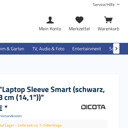
Service/Hilfe
Mein Konto
Merkzettel
Warenkorb
im & Garten
TV, Audio & Foto
Entertainment
Software

 "Laptop Sleeve Smart (schwarz,
8 cm (14,1"))"
€ *
. Versandkosten
Auf Lager - Lieferzeit ca. 1-3 Werktage