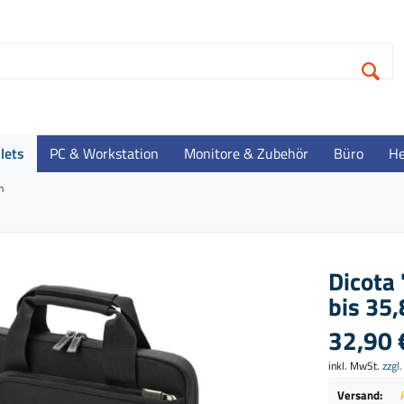
lets
PC & Workstation
Monitore & Zubehör
Büro
He
n
Dicota
bis 35,
32,90 
inkl. MwSt.
zzgl
Versand: