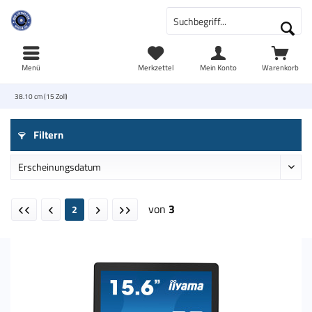
Menü
Merkzettel
Mein Konto
Warenkorb
38.10 cm (15 Zoll)
Filtern
von
3
2