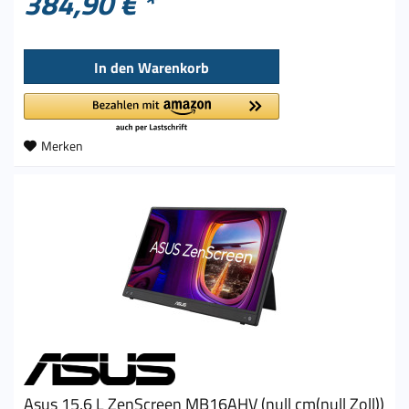
384,90 € *
In den
Warenkorb
Merken
Asus 15,6 L ZenScreen MB16AHV (null cm(null Zoll))