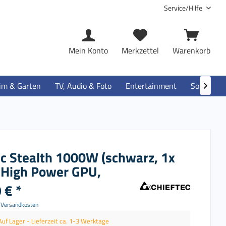
Service/Hilfe
Mein Konto
Merkzettel
Warenkorb
im & Garten
TV, Audio & Foto
Entertainment
Software

ec Stealth 1000W (schwarz, 1x
 High Power GPU,
 € *
. Versandkosten
Auf Lager - Lieferzeit ca. 1-3 Werktage