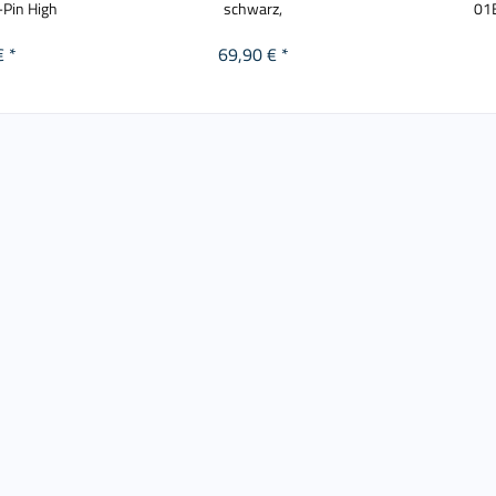
-Pin High
schwarz,
01
€ *
69,90 € *