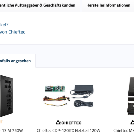
entliche Auftraggeber & Geschäftskunden
Herstellerinformationen
kel?
von Chieftec
nfalls angesehen
er 13 M 750W
Chieftec CDP-120ITX Netzteil 120W
Chieftec MK