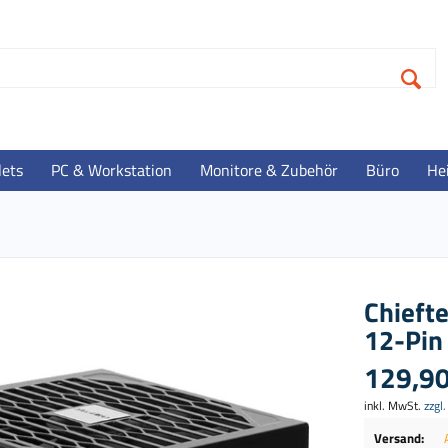
lets
PC & Workstation
Monitore & Zubehör
Büro
He
Chieft
12-Pin
129,90
inkl. MwSt.
zzgl
Versand: