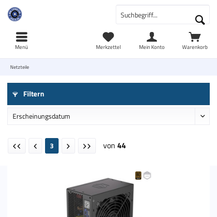
Menü
Merkzettel
Mein Konto
Warenkorb
Netzteile
Filtern
von
44
3