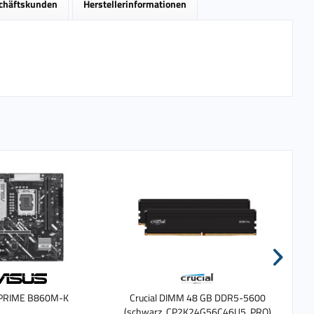
schäftskunden
Herstellerinformationen
 PRIME B860M-K
Crucial DIMM 48 GB DDR5-5600
MS
(schwarz, CP2K24G56C46U5, PRO)