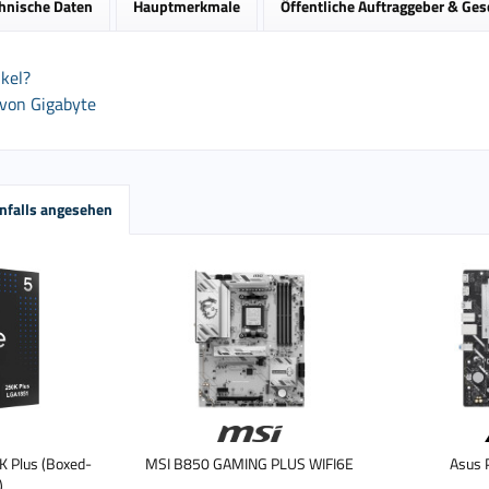
hnische Daten
Hauptmerkmale
Öffentliche Auftraggeber & Ge
kel?
 von Gigabyte
nfalls angesehen
0K Plus (Boxed-
MSI B850 GAMING PLUS WIFI6E
Asus
)