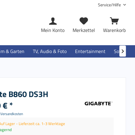
Service/Hilfe
Mein Konto
Merkzettel
Warenkorb
im & Garten
TV, Audio & Foto
Entertainment
Software

te B860 DS3H
 € *
. Versandkosten
Auf Lager - Lieferzeit ca. 1-3 Werktage
lagernd