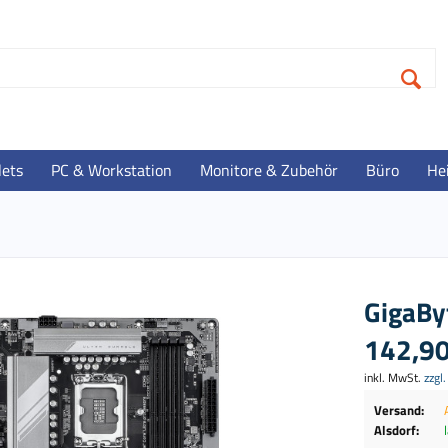
lets
PC & Workstation
Monitore & Zubehör
Büro
He
GigaBy
142,90
inkl. MwSt.
zzgl
Versand:
Alsdorf: