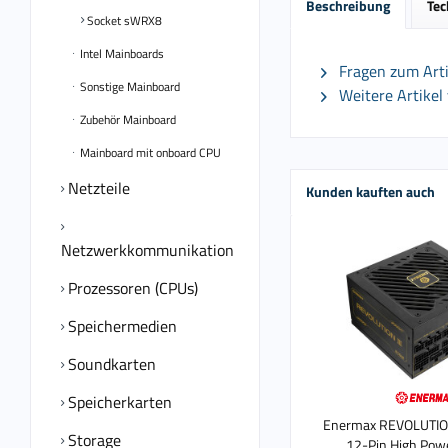
Beschreibung
Tec
Socket sWRX8
Intel Mainboards
Fragen zum Arti
Sonstige Mainboard
Weitere Artikel
Zubehör Mainboard
Mainboard mit onboard CPU
Netzteile
Kunden kauften auch
Netzwerkkommunikation
Prozessoren (CPUs)
Speichermedien
Soundkarten
Speicherkarten
Enermax REVOLUTION
Storage
12-Pin High Pow