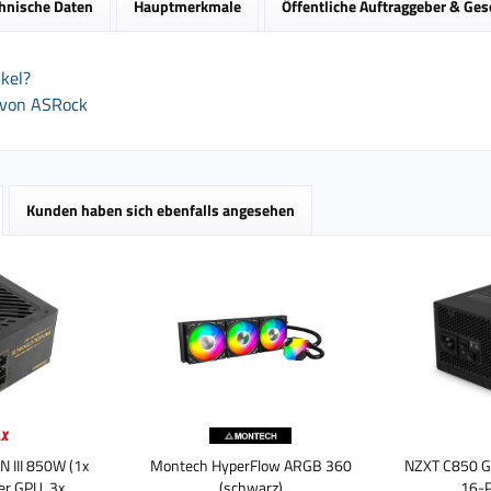
hnische Daten
Hauptmerkmale
Öffentliche Auftraggeber & Ge
kel?
 von ASRock
Kunden haben sich ebenfalls angesehen
 III 850W (1x
Montech HyperFlow ARGB 360
NZXT C850 Go
er GPU, 3x
(schwarz)
16-P