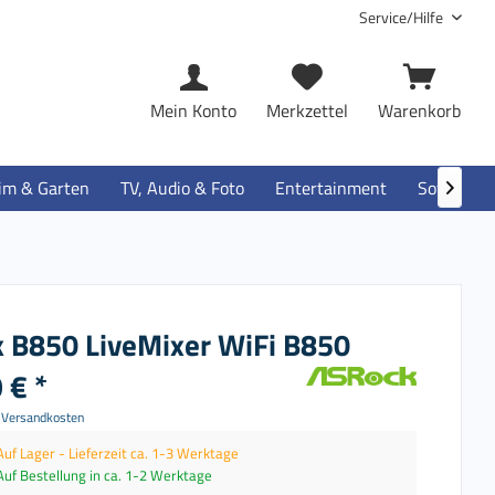
Service/Hilfe
Mein Konto
Merkzettel
Warenkorb
im & Garten
TV, Audio & Foto
Entertainment
Software

 B850 LiveMixer WiFi B850
 € *
. Versandkosten
Auf Lager - Lieferzeit ca. 1-3 Werktage
Auf Bestellung in ca. 1-2 Werktage