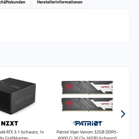
schäftskunden
Herstellerinformationen
ld ATX 3.1 (schwarz, 1x
Patriot Viper Venom 32GB DDR5-
A
in Grafikkarten
6000 CL30 (2x 16GB) (schwarz)