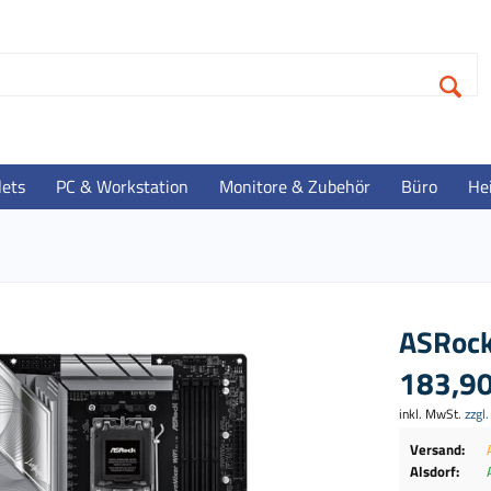
lets
PC & Workstation
Monitore & Zubehör
Büro
He
ASRock
183,90
inkl. MwSt.
zzgl
Versand:
Alsdorf: