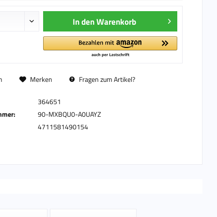
In den
Warenkorb
n
Merken
Fragen zum Artikel?
364651
mmer:
90-MXBQU0-A0UAYZ
4711581490154