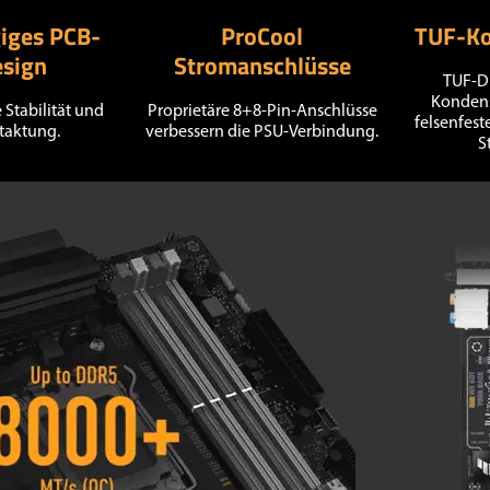
giges PCB-
ProCool
TUF-K
sign
Stromanschlüsse
TUF-Dr
Kondens
 Stabilität und
Proprietäre 8+8-Pin-Anschlüsse
felsenfest
taktung.
verbessern die PSU-Verbindung.
S