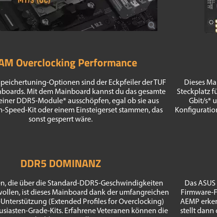
AM Overclocking Performance
eichertuning-Optionen sind der Eckpfeiler der TUF
Dieses Ma
oards. Mit dem Mainboard kannst du das gesamte
Steckplatz f
einer DDR5-Module* ausschöpfen, egal ob sie aus
Gbit/s* 
-Speed-Kit oder einem Einsteigerset stammen, das
Konfiguratio
sonst gesperrt wäre.
DDR5 DOMINANZ
en, die über die Standard-DDR5-Geschwindigkeiten
Das ASUS 
ollen, ist dieses Mainboard dank der umfangreichen
Firmware-F
terstützung (Extended Profiles for Overclocking)
AEMP erken
husiasten-Grade-Kits. Erfahrene Veteranen können die
stellt dann