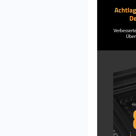
Achtla
De
Verbesserte
Über