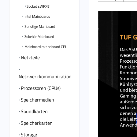
Socket sWRX8
Intel Mainboards
Sonstige Mainboard
TUF 
Zubehör Mainboard
Mainboard mit onboard CPU
Das ASU
wesentl
Netzteile
Prozesso
Funktion
Komponen
Netzwerkkommunikation
Stromve
Kühlsyst
Prozessoren (CPUs)
und biet
Gaming-
Speichermedien
außerde
sicherzu
Soundkarten
denen an
die Leis
Speicherkarten
Anwendu
Storage