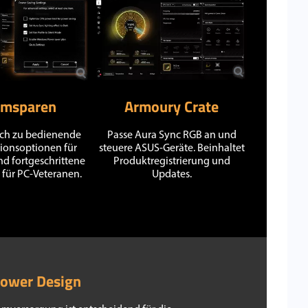
omsparen
Armoury Crate
ach zu bedienende
Passe Aura Sync RGB an und
ionsoptionen für
steuere ASUS-Geräte. Beinhaltet
nd fortgeschrittene
Produktregistrierung und
für PC-Veteranen.
Updates.
ower Design