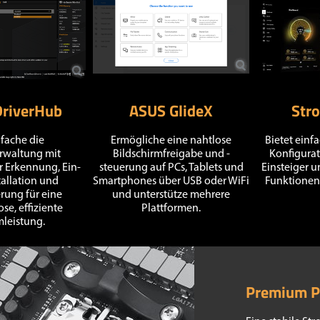
riverHub
ASUS GlideX
Str
nfache die
Ermögliche eine nahtlose
Bietet einf
rwaltung mit
Bildschirmfreigabe und -
Konfigurat
 Erkennung, Ein-
steuerung auf PCs, Tablets und
Einsteiger u
tallation und
Smartphones über USB oder WiFi
Funktionen 
erung für eine
und unterstütze mehrere
se, effiziente
Plattformen.
leistung.
Premium P