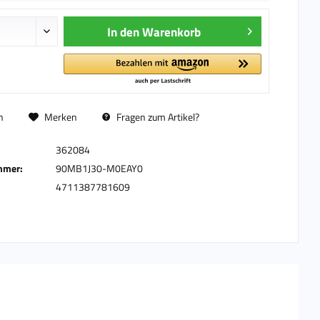
In den
Warenkorb
n
Merken
Fragen zum Artikel?
362084
mmer:
90MB1J30-M0EAY0
4711387781609