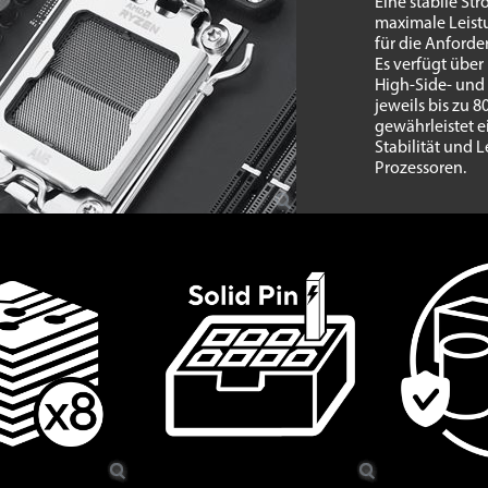
Eine stabile St
maximale Leist
für die Anford
Es verfügt über
High-Side- und
jeweils bis zu 
gewährleistet e
Stabilität und 
Prozessoren.