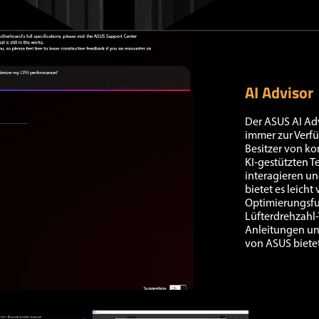
Video Player
AI Advisor
Der ASUS AI Adv
immer zur Verf
Besitzer von k
KI-gestützten T
interagieren u
bietet es leich
Optimierungsfu
Lüfterdrehzahl-
Anleitungen un
von ASUS bietet
00:00
|
00:18
0:18