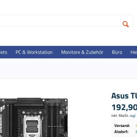
lets
PC & Workstation
Monitore & Zubehör
Büro
He
Asus T
192,90
inkl. MwSt.
zzgl
Versand:
Alsdorf: