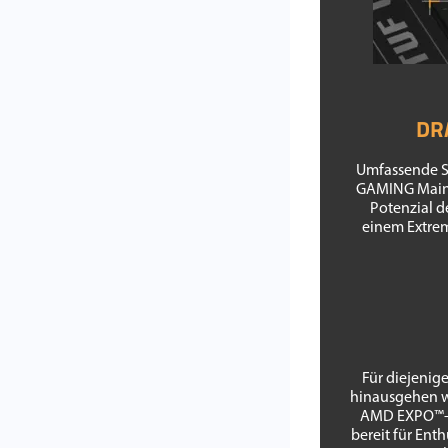
DR
Umfassende Sp
GAMING Mainb
Potenzial d
einem Extrem
Für diejenig
hinausgehen w
AMD EXPO™-Un
bereit für Ent