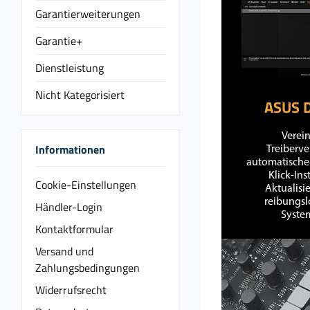
Garantierweiterungen
Garantie+
Dienstleistung
Nicht Kategorisiert
ASUS D
Verei
Informationen
Treiberve
automatischer
Klick-Ins
Cookie-Einstellungen
Aktualisi
reibungslo
Händler-Login
System
Kontaktformular
Versand und
Zahlungsbedingungen
Widerrufsrecht