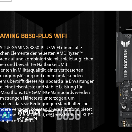
GAMING B850-PLUS WIFI
S TUF GAMING B850-PLUS WIFI nimmt alle
ichen Elemente der neuesten AMD Ryzen™
ren auf und kombiniert sie mit spieletauglichen
en und bewährter Haltbarkeit. Mit
ten in Militärqualität, einer verbesserten
rsorgungslösung und einem umfassenden
em übertrifft dieses Mainboard alle Erwartungen
et eine felsenfeste und stabile Leistung für
Marathons. TUF GAMING-Mainboards werden
m strengen Härtetests unterzogen, um
stellen, dass sie Bedingungen standhalten, bei
dere versagen könnten. Diese Plattform bietet
tung und Konnektivität, die fortschrittliche KI-PC-
ngen erfordern.