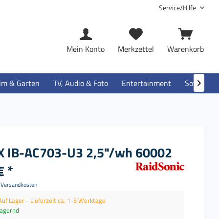
Service/Hilfe
Mein Konto
Merkzettel
Warenkorb
im & Garten
TV, Audio & Foto
Entertainment
Software

X IB-AC703-U3 2,5"/wh 60002
€ *
. Versandkosten
Auf Lager - Lieferzeit ca. 1-3 Werktage
lagernd