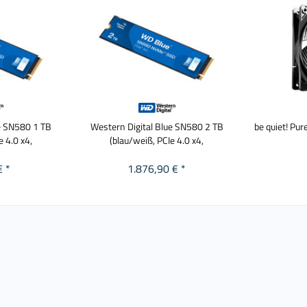
ue SN580 1 TB
Western Digital Blue SN580 2 TB
be quiet! P
e 4.0 x4,
(blau/weiß, PCIe 4.0 x4,
€ *
1.876,90 € *