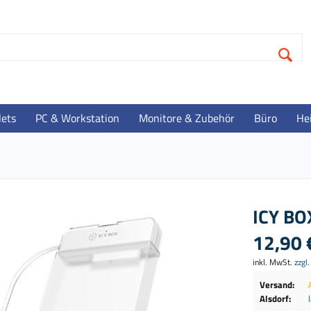
lets
PC & Workstation
Monitore & Zubehör
Büro
He
ICY BO
12,90 
inkl. MwSt.
zzgl
Versand:
Alsdorf: