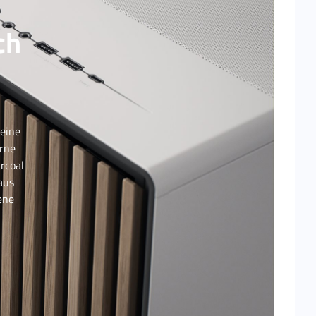
ch
 eine
erne
rcoal
aus
ene