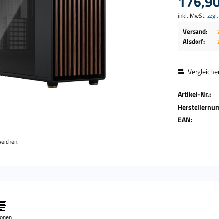
176,90
inkl. MwSt.
zzgl
Versand:
Alsdorf:
Vergleiche
Artikel-Nr.:
Herstellernu
EAN:
weichen.