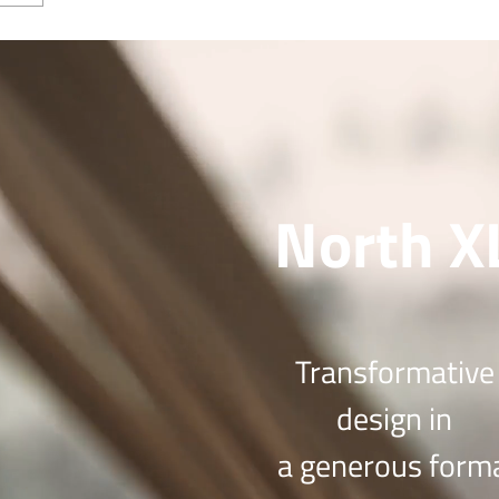
North X
Transformative
design in
a generous form