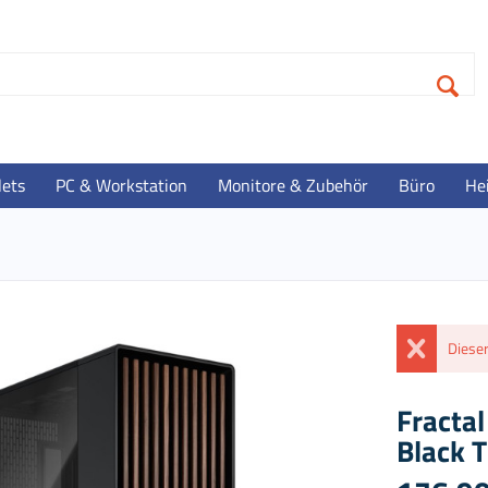
lets
PC & Workstation
Monitore & Zubehör
Büro
He
Dieser
Fractal
Black 