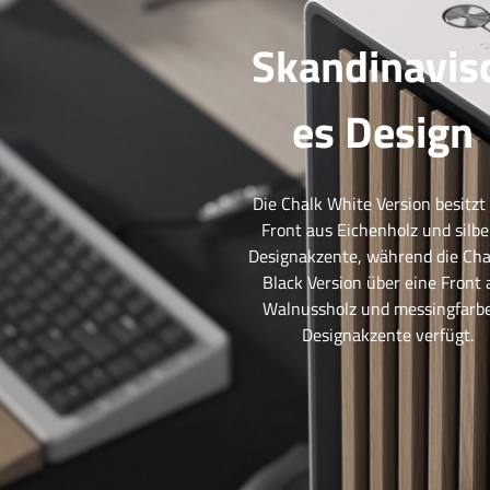
Skandinavis
es Design
Die Chalk White Version besitzt
Front aus Eichenholz und silb
Designakzente, während die Cha
Black Version über eine Front 
Walnussholz und messingfarb
Designakzente verfügt.