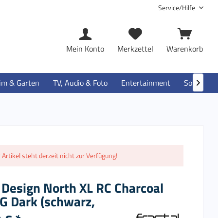
Service/Hilfe
Mein Konto
Merkzettel
Warenkorb
im & Garten
TV, Audio & Foto
Entertainment
Software

 Artikel steht derzeit nicht zur Verfügung!
 Design North XL RC Charcoal
TG Dark (schwarz,