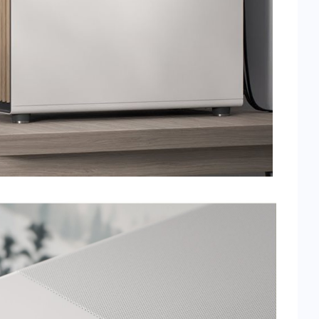
1:05
00:00
|
01:05