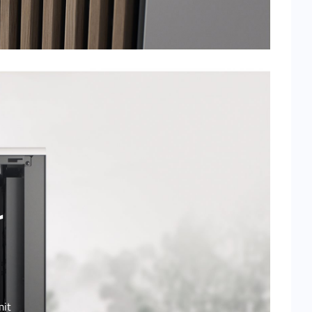
r
mit