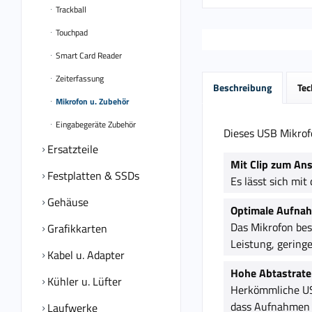
Trackball
Touchpad
Smart Card Reader
Zeiterfassung
Beschreibung
Tec
Mikrofon u. Zubehör
Eingabegeräte Zubehör
Dieses USB Mikrof
Ersatzteile
Mit Clip zum An
Festplatten & SSDs
Es lässt sich mit
Gehäuse
Optimale Aufna
Das Mikrofon besi
Grafikkarten
Leistung, gerin
Kabel u. Adapter
Hohe Abtastrate
Kühler u. Lüfter
Herkömmliche USB
dass Aufnahmen i
Laufwerke