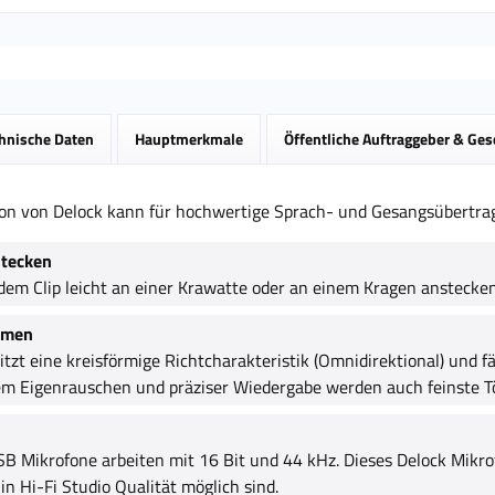
hnische Daten
Hauptmerkmale
Öffentliche Auftraggeber & Ge
on von Delock kann für hochwertige Sprach- und Gesangsübertr
stecken
 dem Clip leicht an einer Krawatte oder an einem Kragen anstecken
hmen
tzt eine kreisförmige Richtcharakteristik (Omnidirektional) und f
gem Eigenrauschen und präziser Wiedergabe werden auch feinste 
 Mikrofone arbeiten mit 16 Bit und 44 kHz. Dieses Delock Mikrof
n Hi-Fi Studio Qualität möglich sind.