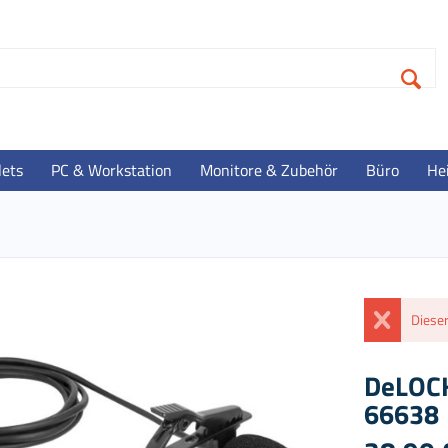
lets
PC & Workstation
Monitore & Zubehör
Büro
He
Dieser
DeLOCK
66638