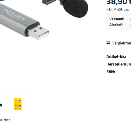
38,90 
inkl. MwSt.
zzgl
Versand:
Alsdorf:
Vergleiche
Artikel-Nr.:
Herstellernu
EAN:
weichen.