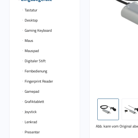
Tastatur
Desktop
Gaming Keyboard
Maus
Mauspad
Digitaler Stift
Fernbedienung
Fingerprint Reader
Gamepad
Grafiktablett
Joystick
Lenkrad
Abb. kann vom Original ab
Presenter