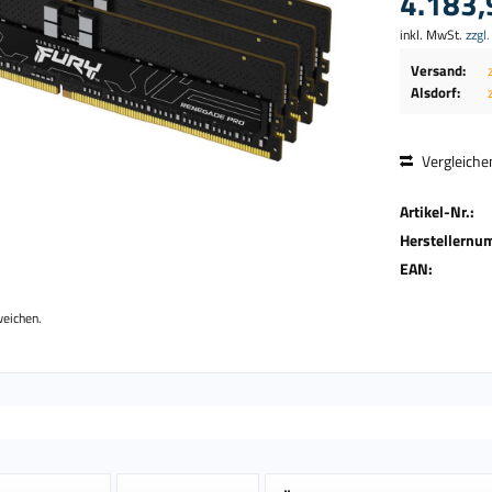
4.183,
inkl. MwSt.
zzgl
Versand:
Alsdorf:
Vergleiche
Artikel-Nr.:
Herstellernu
EAN:
weichen.