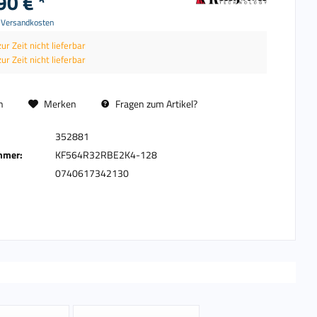
90 € *
. Versandkosten
zur Zeit nicht lieferbar
zur Zeit nicht lieferbar
n
Merken
Fragen zum Artikel?
352881
mmer:
KF564R32RBE2K4-128
0740617342130