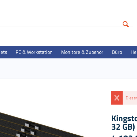
lets
PC & Workstation
Monitore & Zubehör
Büro
He
Dieser
Kingst
32 GB)