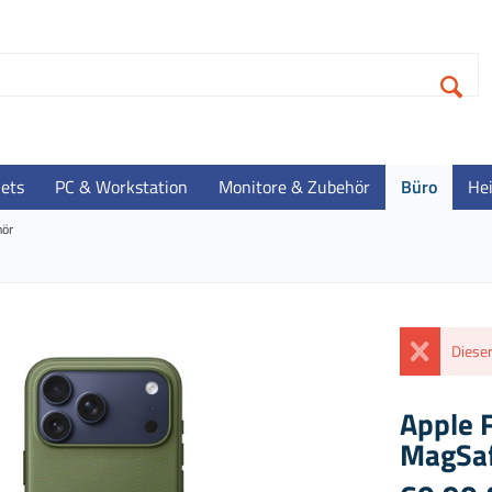
lets
PC & Workstation
Monitore & Zubehör
Büro
He
hör
Dieser
Apple 
MagSaf