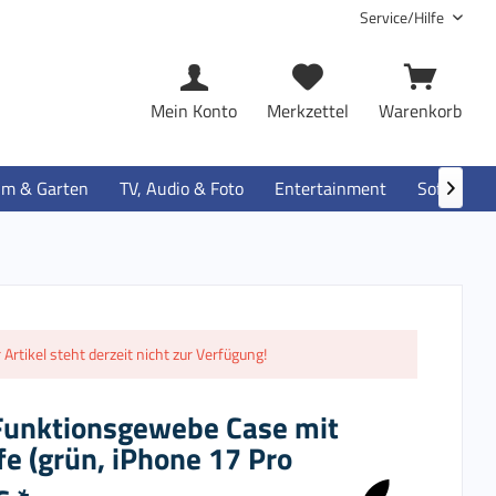
Service/Hilfe
Mein Konto
Merkzettel
Warenkorb
im & Garten
TV, Audio & Foto
Entertainment
Software

 Artikel steht derzeit nicht zur Verfügung!
Funktionsgewebe Case mit
e (grün, iPhone 17 Pro