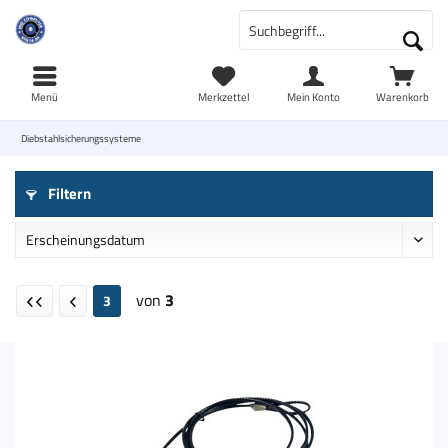
Menü
Merkzettel
Mein Konto
Warenkorb
Diebstahlsicherungssysteme
Filtern
von
3
3