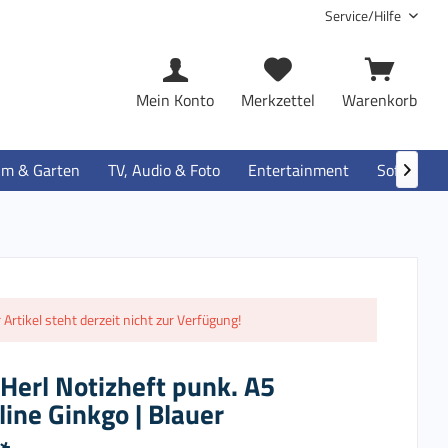
Service/Hilfe
Mein Konto
Merkzettel
Warenkorb
im & Garten
TV, Audio & Foto
Entertainment
Software

 Artikel steht derzeit nicht zur Verfügung!
 Herl Notizheft punk. A5
ine Ginkgo | Blauer