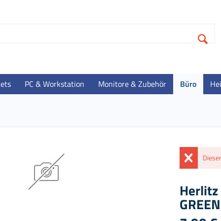
lets
PC & Workstation
Monitore & Zubehör
Büro
He
Dieser
Herlitz
GREENl