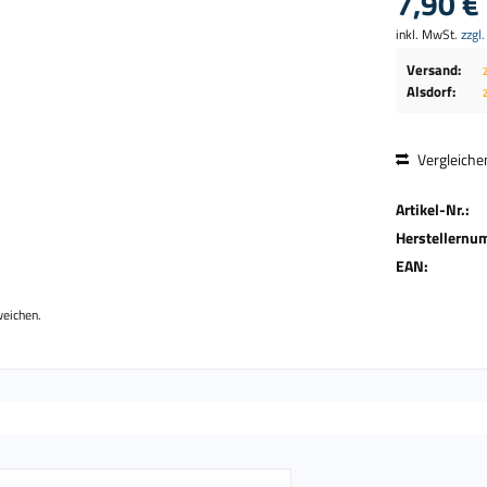
7,90 € 
inkl. MwSt.
zzgl
Versand:
Alsdorf:
Vergleiche
Artikel-Nr.:
Herstellernu
EAN:
weichen.