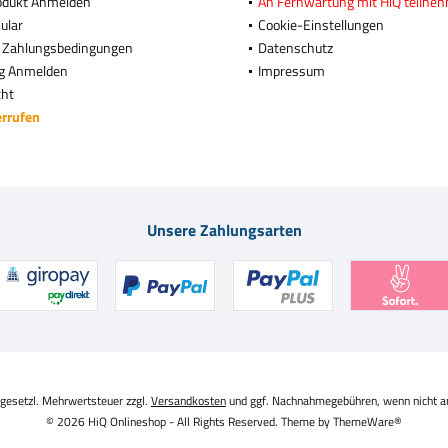
odukt Anmelden
An Fernwartung mit HiQ teilne
ular
Cookie-Einstellungen
 Zahlungsbedingungen
Datenschutz
g Anmelden
Impressum
cht
errufen
Unsere Zahlungsarten
. gesetzl. Mehrwertsteuer zzgl.
Versandkosten
und ggf. Nachnahmegebühren, wenn nicht a
© 2026 HiQ Onlineshop - All Rights Reserved. Theme by
ThemeWare®